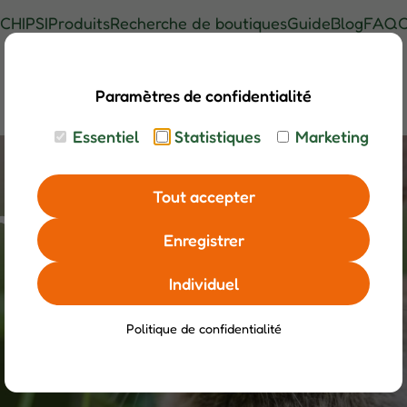
CHIPSI
Produits
Recherche de boutiques
Guide
Blog
FAQ
C
Paramètres de confidentialité
Essentiel
Statistiques
Marketing
Tout accepter
 le quotidien
Enregistrer
Individuel
Politique de confidentialité