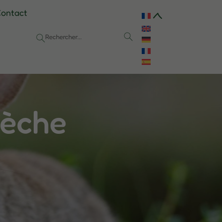
ontact
rèche