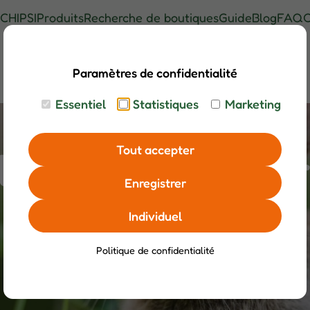
CHIPSI
Produits
Recherche de boutiques
Guide
Blog
FAQ
C
Paramètres de confidentialité
Essentiel
Statistiques
Marketing
Tout accepter
’école et à la c
Enregistrer
Individuel
Politique de confidentialité