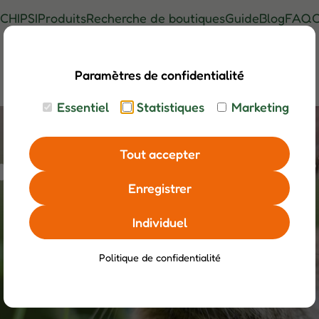
CHIPSI
Produits
Recherche de boutiques
Guide
Blog
FAQ
C
Paramètres de confidentialité
Essentiel
Statistiques
Marketing
Tout accepter
maux : de petites act
Enregistrer
Individuel
Politique de confidentialité